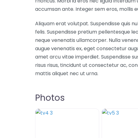
rhoncus. Morbi id eros nec ligula interdum u
accumsan ante. Integer sem eros, mollis eu 
Aliquam erat volutpat. Suspendisse quis nul
felis. Suspendisse pretium pellentesque leo
neque venenatis ullamcorper. Nulla venenati
augue venenatis ex, eget consectetur augu
amet arcu vitae imperdiet. Suspendisse susc
risus risus, tincidunt ut consectetur ac, co
mattis aliquet nec ut urna.
Photos