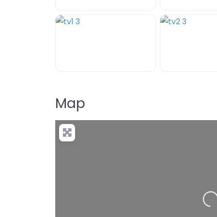
Map
+
−
Pre