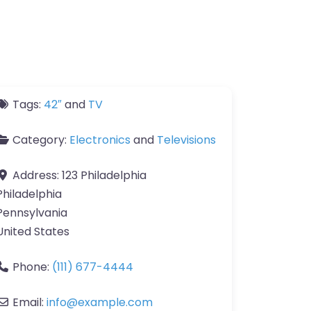
Tags:
42″
and
TV
Category:
Electronics
and
Televisions
Address:
123 Philadelphia
Philadelphia
Pennsylvania
United States
Phone:
(111) 677-4444
Email:
info
@
example.com