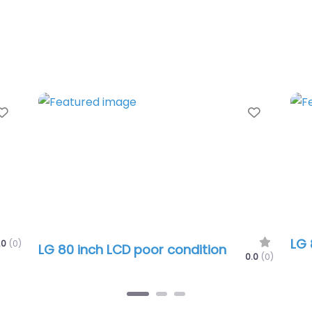
Favorite
F
Samsung 55 inch tv
0.0
(0)
0.0
(0