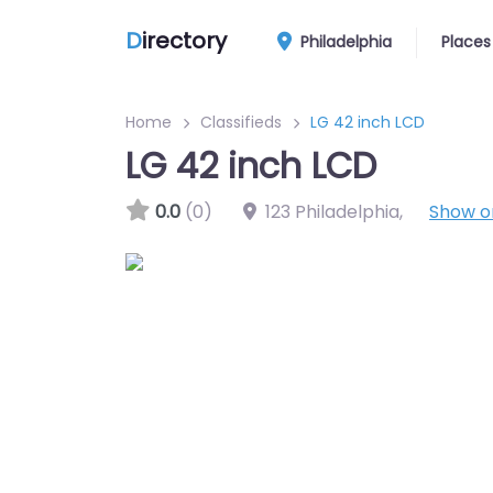
D
irectory
Philadelphia
Places
Home
Classifieds
LG 42 inch LCD
LG 42 inch LCD
0.0
(0)
123 Philadelphia
,
Show 