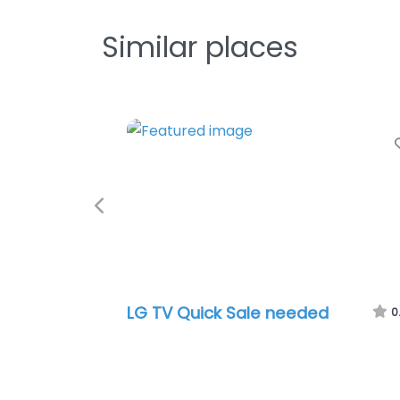
Similar places
Favorite
Previous
Samsung 65 inch OLED
0.0
(0)