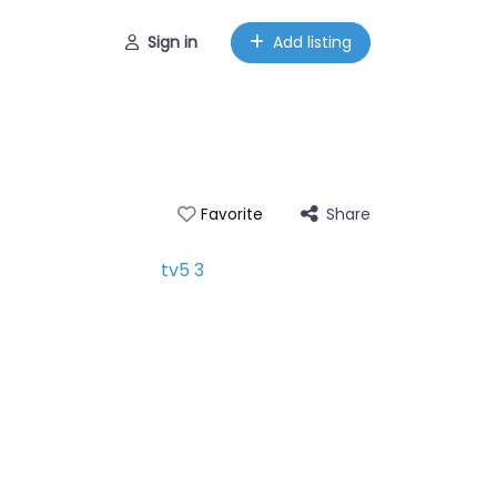
Sign in
Add listing
Share
Favorite