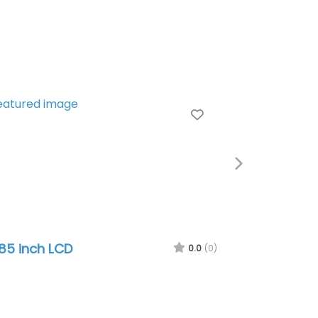
avorite
Favorite
Next
Huawei P10 Lite
)
0.0
(0)