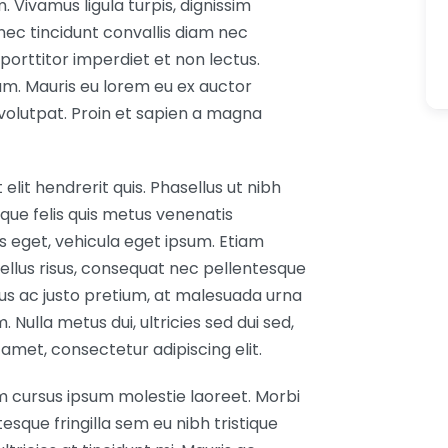
ivamus ligula turpis, dignissim
nec tincidunt convallis diam nec
porttitor imperdiet et non lectus.
um. Mauris eu lorem eu ex auctor
 volutpat. Proin et sapien a magna
elit hendrerit quis. Phasellus ut nibh
ique felis quis metus venenatis
ibus eget, vehicula eget ipsum. Etiam
tellus risus, consequat nec pellentesque
us ac justo pretium, at malesuada urna
. Nulla metus dui, ultricies sed dui sed,
 amet, consectetur adipiscing elit.
m cursus ipsum molestie laoreet. Morbi
tesque fringilla sem eu nibh tristique